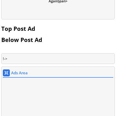
Again}pan>
Top Post Ad
Below Post Ad
!->
Ads Area